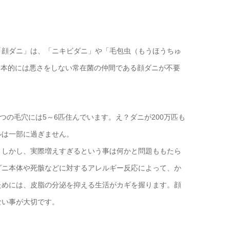
「顔ダニ」は、「ニキビダニ」や「毛包虫（もうほうちゅ
。基本的には悪さをしない常在菌の仲間である顔ダニが不要
の毛穴には5～6匹住んでいます。え？ダニが200万匹も
ルは一部に過ぎません。
。しかし、実際増えすぎるという事は何かと問題ももたら
ダニ本体や死骸などに対するアレルギー反応によって、か
ためには、皮脂の分泌を抑える生活がカギを握ります。顔
ない事が大切です。