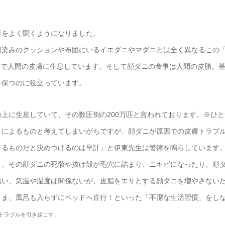
葉をよく聞くようになりました。
馴染みのクッションや布団にいるイエダニやマダニとは全く異なるこの
3ミリで人間の皮膚に生息しています。そして顔ダニの食事は人間の皮脂
を保つのに役立っています。
上に生息していて、その数圧倒の200万匹と言われております。※ひとつ
」によるものと考えてしまいがちですが、顔ダニが原因での皮膚トラブ
よるものだと決めつけるのは早計」と伊東先生は警鐘を鳴らしています
と、その顔ダニの死骸や抜け殻が毛穴に詰まり、ニキビになったり、顔
違い、気温や湿度は関係ないが、皮脂をエサとする顔ダニを増やさない
まま、風呂も入らずにベッドへ直行！といった「不潔な生活習慣」をし
トラブルを引き起こす」