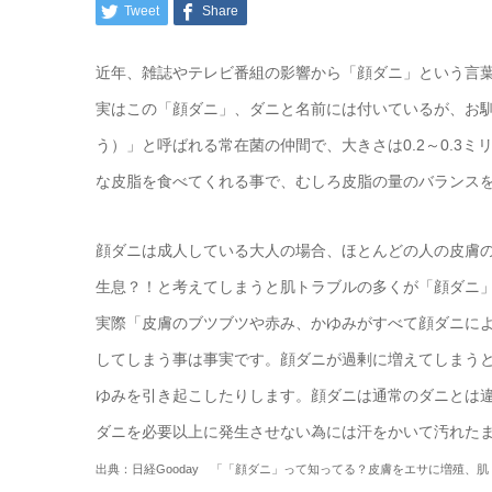
Tweet
Share
近年、雑誌やテレビ番組の影響から「顔ダニ」という言
実はこの「顔ダニ」、ダニと名前には付いているが、お
う）」と呼ばれる常在菌の仲間で、大きさは0.2～0.
な皮脂を食べてくれる事で、むしろ皮脂の量のバランス
顔ダニは成人している大人の場合、ほとんどの人の皮膚の
生息？！と考えてしまうと肌トラブルの多くが「顔ダニ
実際「皮膚のブツブツや赤み、かゆみがすべて顔ダニに
してしまう事は事実です。顔ダニが過剰に増えてしまう
ゆみを引き起こしたりします。顔ダニは通常のダニとは
ダニを必要以上に発生させない為には汗をかいて汚れた
出典：日経Gooday 「「顔ダニ」って知ってる？
皮膚をエサに増殖、肌