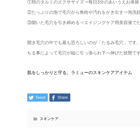
①頬のタルミのエクササイズ⇒毎日3分のあいうえお体操
②たっぷりの泡で毛穴から角栓や汚れをかき出す⇒泡洗
③開いた毛穴を引き締める⇒エイジングケア用美容液で
開き毛穴の中でも最も恐ろしいのが「たるみ毛穴」です
ちる事によって毛穴が縦に引っ張られ下へ伸びた状態で
肌をしっかりと守る。ラミューのスキンケアアイテム
Tweet
Share
スキンケア