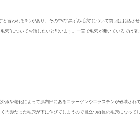
穴“と言われる3つがあり、その中の“黒ずみ毛穴”について前回はお話さ
り毛穴“についてお話したいと思います。一言で毛穴が開いているでは
紫外線や老化によって肌内部にあるコラーゲンやエラスチンが破壊され
さく円形だった毛穴が下に伸びてしまうので目立つ縦長の毛穴になって