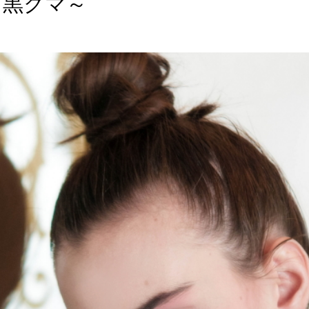
と黒クマ～