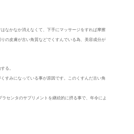
マはなかなか消えなくて、下手にマッサージをすれば摩擦
周りの皮膚が古い角質などでくすんでいる為、美容成分が
動する。
がくすみになっている事が原因です。このくすんだ古い角
プラセンタのサプリメントを継続的に摂る事で、年令によ