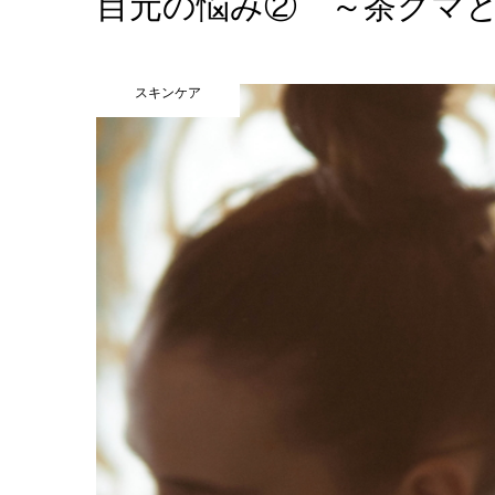
目元の悩み② ～茶クマ
スキンケア