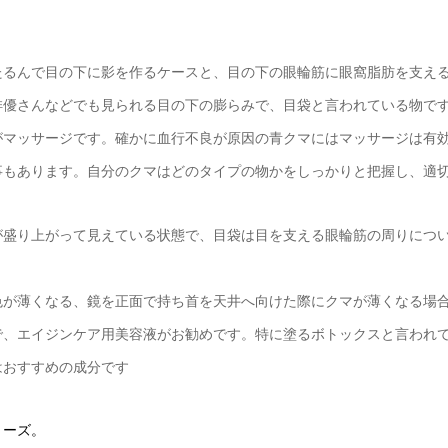
たるんで目の下に影を作るケースと、目の下の眼輪筋に眼窩脂肪を支え
俳優さんなどでも見られる目の下の膨らみで、目袋と言われている物で
がマッサージです。確かに血行不良が原因の青クマにはマッサージは有
事もあります。自分のクマはどのタイプの物かをしっかりと把握し、適
が盛り上がって見えている状態で、目袋は目を支える眼輪筋の周りにつ
色が薄くなる、鏡を正面で持ち首を天井へ向けた際にクマが薄くなる場
で、エイジンケア用美容液がお勧めです。特に塗るボトックスと言われ
はおすすめの成分です
リーズ。