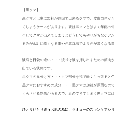
【黒クマ】
黒クマとは主に加齢が原因で出来るクマで、皮膚自体が
てしまうケースがあります。要は黒クマとはよく年配の
そしてクマが出来てしまうとどうしてもやりがちなケア
るみが余計に酷くなる事や色素沈着でより色が濃くなる
涙袋と目袋の違い・・・涙袋は涙を押し出すための筋肉
出ている状態です。
黒クマの見分け方・・・クマ部分を指で軽く引っ張ると
黒クマにおすすめの成分・・・黒クマは加齢が原因なの
くらさせる効果があるので、影のできてしまう黒クマに
ひとりひとり違うお肌の為に、ラミューのスキンケアシ