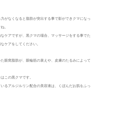
る力がなくなると脂肪が突出する事で影ができクマになっ
すね。
効なケアですが、黒クマの場合、マッサージをする事でた
切なケアをしてください。
いた眼窩脂肪が、眼輪筋の衰えや、皮膚のたるみによって
合はこの黒クマです。
ているアルジルリン配合の美容液は、くぼんだお肌をふっ