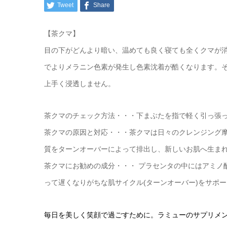
Tweet
Share
【茶クマ】
目の下がどんより暗い、温めても良く寝ても全くクマが
でよりメラニン色素が発生し色素沈着が酷くなります。
上手く浸透しません。
茶クマのチェック方法・・・下まぶたを指で軽く引っ張
茶クマの原因と対応・・・茶クマは日々のクレンジング
質をターンオーバーによって排出し、新しいお肌へ生ま
茶クマにお勧めの成分・・・ プラセンタの中にはアミノ
って遅くなりがちな肌サイクル(ターンオーバー)をサポ
毎日を美しく笑顔で過ごすために。ラミューのサプリメ