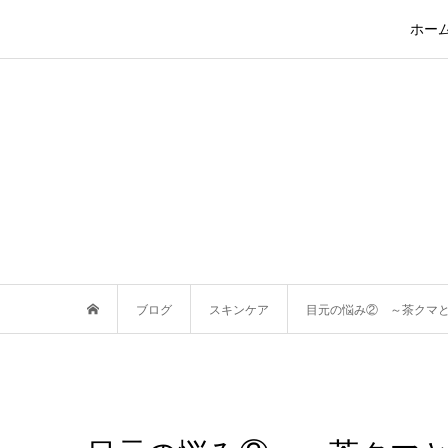
ホー
ブログ
スキンケア
目元の悩み② ～茶クマ