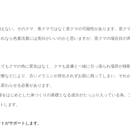
消えない。そのクマ、青クマではなく茶クマの可能性があります。茶ク
それなら色素沈着には美白がいいのかと思いますが、茶クマの場合目の
ってもクマの色に変化はなく、クマも皮膚と一緒に引っ張られ場所が移
摩擦などにより、古いメラニンが排出されずお肌に残ってしまい、それ
れ変わらせる必要があります。
酸をはじめとした体つくりの基礎となる成分がたっぷり入っている為、
ートします。
ントがサポートします。