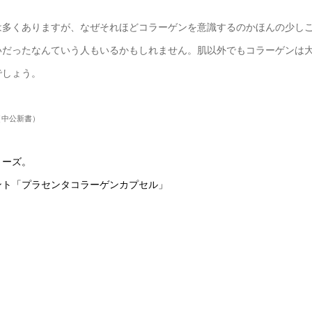
は多くありますが、なぜそれほどコラーゲンを意識するのかほんの少し
いだったなんていう人もいるかもしれません。肌以外でもコラーゲンは
でしょう。
（中公新書）
リーズ。
ント「プラセンタコラーゲンカプセル」