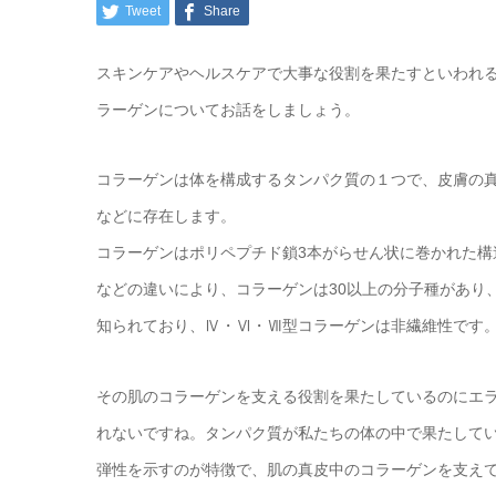
Tweet
Share
スキンケアやヘルスケアで大事な役割を果たすといわれ
ラーゲンについてお話をしましょう。
コラーゲンは体を構成するタンパク質の１つで、皮膚の真
などに存在します。
コラーゲンはポリペプチド鎖3本がらせん状に巻かれた
などの違いにより、コラーゲンは30以上の分子種があり
知られており、Ⅳ・Ⅵ・Ⅶ型コラーゲンは非繊維性です
その肌のコラーゲンを支える役割を果たしているのにエ
れないですね。タンパク質が私たちの体の中で果たして
弾性を示すのが特徴で、肌の真皮中のコラーゲンを支え