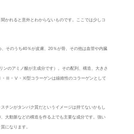
と聞かれると意外とわからないものです。ここでは少しコ
、そのうち40％が皮膚、20％が骨、その他は血管や内臓
リンのアミノ酸が主成分です）。その配列、構造、大きさ
Ⅱ・Ⅲ・Ⅴ・Ⅺ型コラーゲンは線維性のコラーゲンとして
ラスチンがタンパク質だというイメージは持てないかもし
肺、大動脈などの構造を作る上でも主要な成分です。強い
ク質になります。