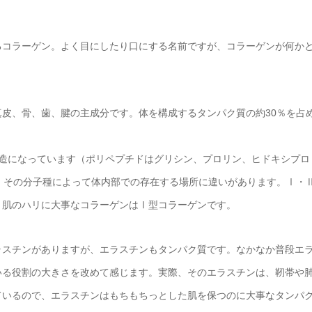
るコラーゲン。よく目にしたり口にする名前ですが、コラーゲンが何か
皮、骨、歯、腱の主成分です。体を構成するタンパク質の約30％を占め
構造になっています（ポリペプチドはグリシン、プロリン、ヒドキシプロ
、その分子種によって体内部での存在する場所に違いがあります。Ⅰ・
。肌のハリに大事なコラーゲンはⅠ型コラーゲンです。
ラスチンがありますが、エラスチンもタンパク質です。なかなか普段エ
いる役割の大きさを改めて感じます。実際、そのエラスチンは、靭帯や
ているので、エラスチンはもちもちっとした肌を保つのに大事なタンパ